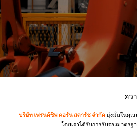
ควา
บริษัท เฟรนด์ชิพ คอร์น สตาร์ช จำกัด
มุ่งมั่นในค
โดยเราได้รับการรับรองมาตรฐ